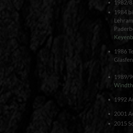
1982/83
1984 b
Lehramt
Paderb
Keyenb
1986 T
Glasfen
1989/9
Windth
1992 A
2001 Au
2015 Sc