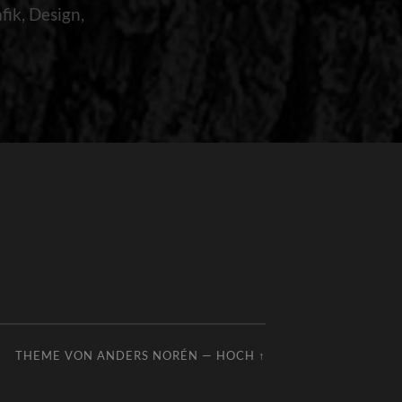
fik, Design,
THEME VON
ANDERS NORÉN
—
HOCH ↑