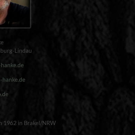
ke
nburg-Lindau
hanke.de
-hanke.de
.de
n 1962 in Brakel/NRW