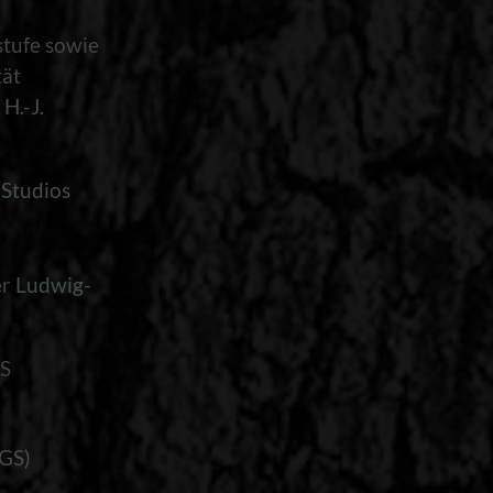
tufe sowie
tät
 H.-J.
 Studios
er
Ludwig-
DS
(GS)