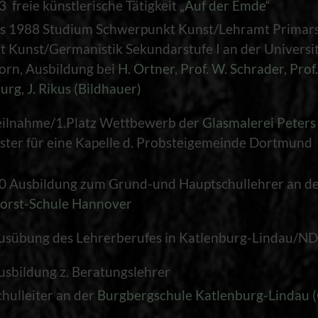
 freie künstlerische Tätigkeit
„Auf der Emde“
is 1988 Studium Schwerpunkt Kunst/Lehramt Primars
 Kunst/Germanistik Sekundarstufe I an der Universi
orn, Ausbildung bei
H. Ortner
,
Prof. W. Schrader
,
Prof.
urg
,
J. Rikus (Bildhauer)
eilnahme/1.Platz Wettbewerb der
Glasmalerei Peters
ster für eine Kapelle d. Probsteigemeinde Dortmund
0 Ausbildung zum Grund-und Hauptschullehrer an d
orst-Schule Hannover
usübung des Lehrerberufes in Katlenburg-Lindau/N
sbildung z. Beratungslehrer
hulleiter an der
Burgbergschule Katlenburg-Lindau 